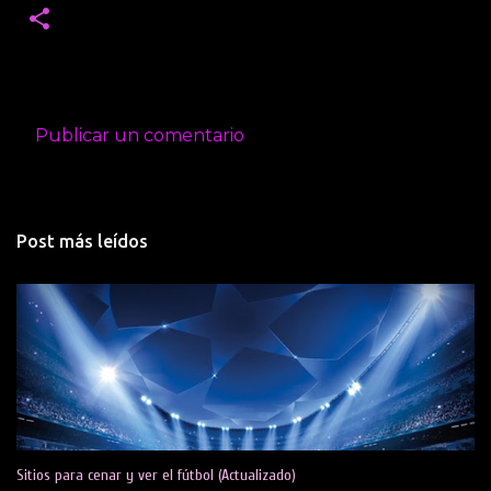
Publicar un comentario
C
o
m
Post más leídos
e
n
t
a
r
i
o
s
Sitios para cenar y ver el fútbol (Actualizado)