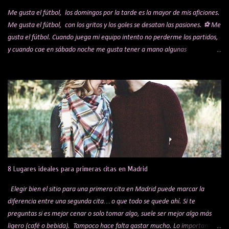
Me gusta el fútbol, los domingos por la tarde es la mayor de mis aficiones.
Me gusta el fútbol, con los gritos y los goles se desatan las pasiones. ⚽ Me
gusta el fútbol. Cuando juega mi equipo intento no perderme los partidos,
y cuando cae en sábado noche me gusta tener a mano algunas
alternativas para cenar mientras veo el encuentro. Te comparto una lista
de algunos sitios y restaurantes, que voy actualizando por si a alguien le
puede interesar. Bar Koki Real Mítico bar de los hermanos López que hace
años se hicieron virales por sus celebraciones de los goles del Real Madrid.
Bar sobre todo para madridistas, con raciones buenísimas y muy buen
trato por parte del dueño, Jesús. Ambientazo en los partidos. Obligatorio
reservar mesa días antes. Está en Barajas, en la C/ de la Playa de San Juan,
13. La Liga 29's Legends Me han hablado muy bien de este restaurante,
tengo pendiente pasarme un día a ver un partido. Con diferentes pantallas
8 Lugares ideales para primeras citas en Madrid
por to...
Elegir bien el sitio para una primera cita en Madrid puede marcar la
diferencia entre una segunda cita… o que todo se quede ahí. Si te
preguntas si es mejor cenar o solo tomar algo, suele ser mejor algo más
ligero (café o bebida). Tampoco hace falta gastar mucho. Lo importante