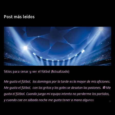
o
m
Post más leídos
e
n
t
a
r
i
o
s
Sitios para cenar y ver el fútbol (Actualizado)
Me gusta el fútbol, los domingos por la tarde es la mayor de mis aficiones.
Me gusta el fútbol, con los gritos y los goles se desatan las pasiones. ⚽ Me
gusta el fútbol. Cuando juega mi equipo intento no perderme los partidos,
y cuando cae en sábado noche me gusta tener a mano algunas
alternativas para cenar mientras veo el encuentro. Te comparto una lista
de algunos sitios y restaurantes, que voy actualizando por si a alguien le