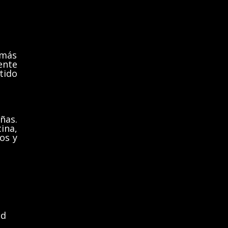
 más
ente
tido
ñas.
ina,
os y
id