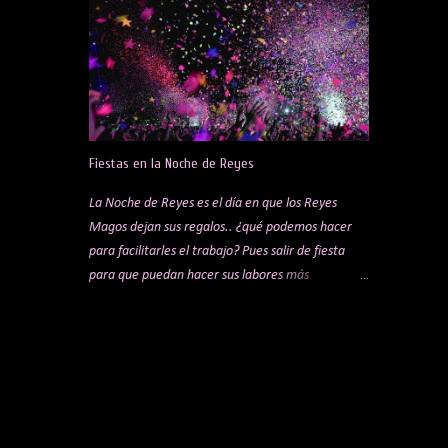
es el ambiente y la experiencia, no el precio. Lo
ideal es apostar por un sitio tranquilo, donde el
ambiente invite a conversar sin tener que alzar la
voz. Sabemos que es una elección muy personal;
para gustos, colores, pero si te has quedado sin
ideas, aquí tienes algunas sugerencias que
pueden ayudarte a acertar. Antes de elegir el
Fiestas en la Noche de Reyes
sitio, hay tres cosas clave que pueden mejorar
muchísimo la experiencia: Un buen perfume: Love
La Noche de Reyes es el día en que los Reyes
Me de Tous para ella y Scalpers The Club para él
Magos dejan sus regalos.. ¿qué podemos hacer
Ropa adecuada (ni demasiado formal ni
para facilitarles el trabajo? Pues salir de fiesta
demasiado descuidado) Detalles básicos (aliento,
para que puedan hacer sus labores más
aspecto) 1. Mercado de San Miguel. Este sitio es
cómodamente.. Para ello, os proponemos los
un clásico, pero seguro que no falla, es uno de los
siguientes planes para esta noche mágica! ABEL
mercados de ...
RAMOS en LAB MADRID Si te gusta la música
electrónica vive una noche muy especial con el
mítico Dj Abel Ramos. A partir de 20€ entrada + 1
consumición. En la Plaza de la Estación de
Chamartín. Busca esta fiesta en FEVER. EKHO