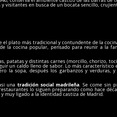
40, conserva el ambiente castizo de las barras de 
 y visitantes en busca de un bocata sencillo, crujien
 el plato más tradicional y contundente de la cocin
e la cocina popular, pensado para reunir a la fam
 patatas y distintas carnes (morcillo, chorizo, toci
ir un caldo lleno de sabor. Lo más característico e
mero la sopa, después los garbanzos y verduras, y
asi una
tradición social madrileña
. Se come sin pr
restaurantes lo siguen preparando como hace déca
y muy ligado a la identidad castiza de Madrid.