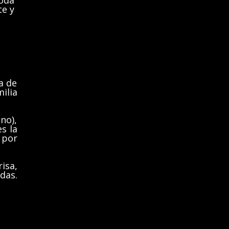
toda
te y
a de
ilia
no),
s la
 por
isa,
das.