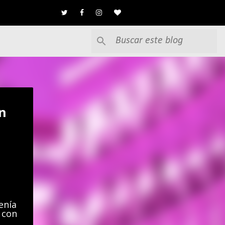
n
enía
 con