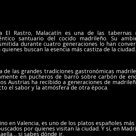
a El Rastro, Malacatín es una de las tabernas
ntico santuario del cocido madrileño. Su ambi
ansmitida durante cuatro generaciones lo han conver
 quienes buscan la esencia más castiza de la ciudad.
a de las grandes tradiciones gastronómicas madrile
amente en pucheros de barro sobre carbón de enc
los Austrias ha recibido a generaciones de madrileñ
cto el sabor y la atmósfera de otra época.
ino en Valencia, es uno de los platos españoles más
scados por quienes visitan la ciudad. Y sí, en Madr
lla… si sabes dónde ir.