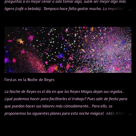
preguntas si es mejor cenar o solo tomar algo, suele ser mejor algo más
ligero (café o bebida). Tampoco hace falta gastar mucho. Lo importante
es el ambiente y la experiencia, no el precio. Lo ideal es apostar por un
sitio tranquilo, donde el ambiente invite a conversar sin tener que alzar la
voz. Sabemos que es una elección muy personal; para gustos, colores, pero
si te has quedado sin ideas, aquí tienes algunas sugerencias que pueden
ayudarte a acertar. Antes de elegir el sitio, hay tres cosas clave que
pueden mejorar muchísimo la experiencia: Un buen perfume: Love Me de
Tous para ella y Scalpers The Club para él Ropa adecuada (ni demasiado
formal ni demasiado descuidado) Detalles básicos (aliento, aspecto) 1.
Mercado de San Miguel. Este sitio es un clásico, pero seguro que no falla,
Fiestas en la Noche de Reyes
es uno de los mercados de ...
La Noche de Reyes es el día en que los Reyes Magos dejan sus regalos..
¿qué podemos hacer para facilitarles el trabajo? Pues salir de fiesta para
que puedan hacer sus labores más cómodamente.. Para ello, os
proponemos los siguientes planes para esta noche mágica! ABEL RAMOS
en LAB MADRID Si te gusta la música electrónica vive una noche muy
especial con el mítico Dj Abel Ramos. A partir de 20€ entrada + 1
consumición. En la Plaza de la Estación de Chamartín. Busca esta fiesta en