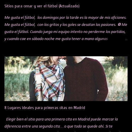
s
Sitios para cenar y ver el fútbol (Actualizado)
Me gusta el fútbol, los domingos por la tarde es la mayor de mis aficiones.
Me gusta el fútbol, con los gritos y los goles se desatan las pasiones. ⚽ Me
gusta el fútbol. Cuando juega mi equipo intento no perderme los partidos,
y cuando cae en sábado noche me gusta tener a mano algunas
alternativas para cenar mientras veo el encuentro. Te comparto una lista
de algunos sitios y restaurantes, que voy actualizando por si a alguien le
puede interesar. Bar Koki Real Mítico bar de los hermanos López que hace
años se hicieron virales por sus celebraciones de los goles del Real Madrid.
Bar sobre todo para madridistas, con raciones buenísimas y muy buen
trato por parte del dueño, Jesús. Ambientazo en los partidos. Obligatorio
reservar mesa días antes. Está en Barajas, en la C/ de la Playa de San Juan,
13. La Liga 29's Legends Me han hablado muy bien de este restaurante,
tengo pendiente pasarme un día a ver un partido. Con diferentes pantallas
8 Lugares ideales para primeras citas en Madrid
por to...
Elegir bien el sitio para una primera cita en Madrid puede marcar la
diferencia entre una segunda cita… o que todo se quede ahí. Si te