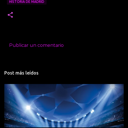
HISTORIA DE MADRID
Publicar un comentario
C
o
m
Post más leídos
e
n
t
a
r
i
o