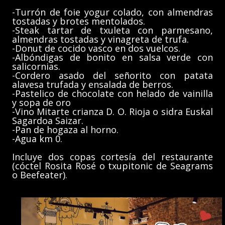
-Turrón de foie yogur colado, con almendras
tostadas y brotes mentolados.
-Steak tartar de txuleta con parmesano,
almendras tostadas y vinagreta de trufa.
-Donut de cocido vasco en dos vuelcos.
-Albóndigas de bonito en salsa verde con
salicornias.
-Cordero asado del señorito con patata
alavesa trufada y ensalada de berros.
-Pastelico de chocolate con helado de vainilla
y sopa de oro
-Vino Mitarte crianza D. O. Rioja o sidra Euskal
Sagardoa Saizar.
-Pan de hogaza al horno.
-Agua km 0.
Incluye dos copas cortesía del restaurante
(cóctel Rosita Rosé o txupitonic de Seagrams
o Beefeater).