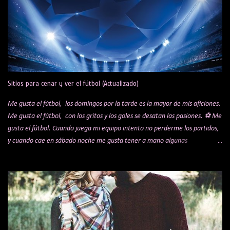
t
a
r
i
o
s
Sitios para cenar y ver el fútbol (Actualizado)
Me gusta el fútbol, los domingos por la tarde es la mayor de mis aficiones.
Me gusta el fútbol, con los gritos y los goles se desatan las pasiones. ⚽ Me
gusta el fútbol. Cuando juega mi equipo intento no perderme los partidos,
y cuando cae en sábado noche me gusta tener a mano algunas
alternativas para cenar mientras veo el encuentro. Te comparto una lista
de algunos sitios y restaurantes, que voy actualizando por si a alguien le
puede interesar. Bar Koki Real Mítico bar de los hermanos López que hace
años se hicieron virales por sus celebraciones de los goles del Real Madrid.
Bar sobre todo para madridistas, con raciones buenísimas y muy buen
trato por parte del dueño, Jesús. Ambientazo en los partidos. Obligatorio
reservar mesa días antes. Está en Barajas, en la C/ de la Playa de San Juan,