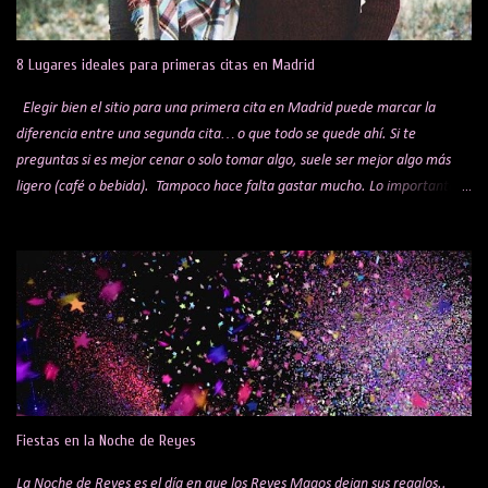
13. La Liga 29's Legends Me han hablado muy bien de este restaurante,
tengo pendiente pasarme un día a ver un partido. Con diferentes pantallas
8 Lugares ideales para primeras citas en Madrid
por to...
Elegir bien el sitio para una primera cita en Madrid puede marcar la
diferencia entre una segunda cita… o que todo se quede ahí. Si te
preguntas si es mejor cenar o solo tomar algo, suele ser mejor algo más
ligero (café o bebida). Tampoco hace falta gastar mucho. Lo importante
es el ambiente y la experiencia, no el precio. Lo ideal es apostar por un
sitio tranquilo, donde el ambiente invite a conversar sin tener que alzar la
voz. Sabemos que es una elección muy personal; para gustos, colores, pero
si te has quedado sin ideas, aquí tienes algunas sugerencias que pueden
ayudarte a acertar. Antes de elegir el sitio, hay tres cosas clave que
pueden mejorar muchísimo la experiencia: Un buen perfume: Love Me de
Tous para ella y Scalpers The Club para él Ropa adecuada (ni demasiado
formal ni demasiado descuidado) Detalles básicos (aliento, aspecto) 1.
Mercado de San Miguel. Este sitio es un clásico, pero seguro que no falla,
Fiestas en la Noche de Reyes
es uno de los mercados de ...
La Noche de Reyes es el día en que los Reyes Magos dejan sus regalos..