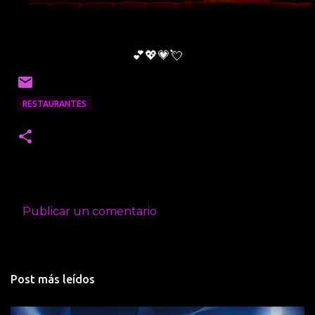
💕💖💗💘
RESTAURANTES
Publicar un comentario
C
o
m
Post más leídos
e
n