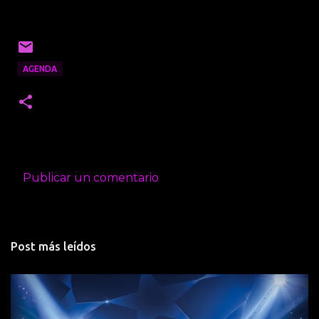
AGENDA
Publicar un comentario
C
o
m
Post más leídos
e
n
t
a