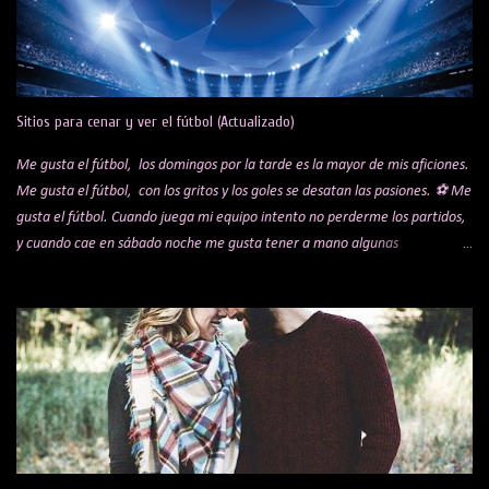
r
i
o
s
Sitios para cenar y ver el fútbol (Actualizado)
Me gusta el fútbol, los domingos por la tarde es la mayor de mis aficiones.
Me gusta el fútbol, con los gritos y los goles se desatan las pasiones. ⚽ Me
gusta el fútbol. Cuando juega mi equipo intento no perderme los partidos,
y cuando cae en sábado noche me gusta tener a mano algunas
alternativas para cenar mientras veo el encuentro. Te comparto una lista
de algunos sitios y restaurantes, que voy actualizando por si a alguien le
puede interesar. Bar Koki Real Mítico bar de los hermanos López que hace
años se hicieron virales por sus celebraciones de los goles del Real Madrid.
Bar sobre todo para madridistas, con raciones buenísimas y muy buen
trato por parte del dueño, Jesús. Ambientazo en los partidos. Obligatorio
reservar mesa días antes. Está en Barajas, en la C/ de la Playa de San Juan,
13. La Liga 29's Legends Me han hablado muy bien de este restaurante,
tengo pendiente pasarme un día a ver un partido. Con diferentes pantallas