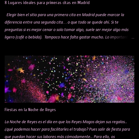
8 Lugares ideales para primeras citas en Madrid
por to...
Elegir bien el sitio para una primera cita en Madrid puede marcar la
diferencia entre una segunda cita… o que todo se quede ahí. Si te
preguntas si es mejor cenar o solo tomar algo, suele ser mejor algo más
ligero (café o bebida). Tampoco hace falta gastar mucho. Lo importante
es el ambiente y la experiencia, no el precio. Lo ideal es apostar por un
sitio tranquilo, donde el ambiente invite a conversar sin tener que alzar la
voz. Sabemos que es una elección muy personal; para gustos, colores, pero
si te has quedado sin ideas, aquí tienes algunas sugerencias que pueden
ayudarte a acertar. Antes de elegir el sitio, hay tres cosas clave que
pueden mejorar muchísimo la experiencia: Un buen perfume: Love Me de
Tous para ella y Scalpers The Club para él Ropa adecuada (ni demasiado
formal ni demasiado descuidado) Detalles básicos (aliento, aspecto) 1.
Mercado de San Miguel. Este sitio es un clásico, pero seguro que no falla,
Fiestas en la Noche de Reyes
es uno de los mercados de ...
La Noche de Reyes es el día en que los Reyes Magos dejan sus regalos..
¿qué podemos hacer para facilitarles el trabajo? Pues salir de fiesta para
que puedan hacer sus labores más cómodamente.. Para ello, os