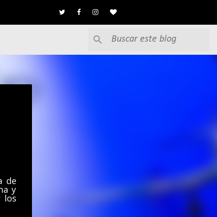
a de
ma y
 los