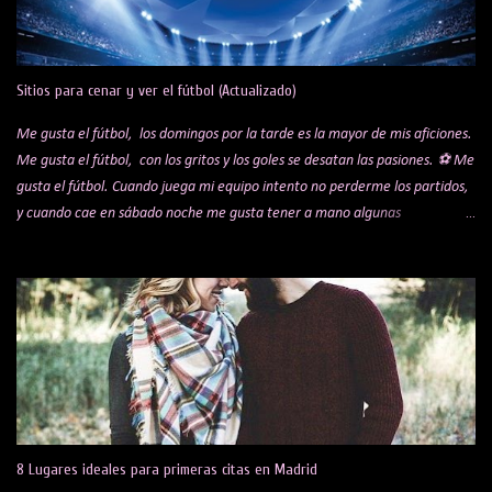
Sitios para cenar y ver el fútbol (Actualizado)
Me gusta el fútbol, los domingos por la tarde es la mayor de mis aficiones.
Me gusta el fútbol, con los gritos y los goles se desatan las pasiones. ⚽ Me
gusta el fútbol. Cuando juega mi equipo intento no perderme los partidos,
y cuando cae en sábado noche me gusta tener a mano algunas
alternativas para cenar mientras veo el encuentro. Te comparto una lista
de algunos sitios y restaurantes, que voy actualizando por si a alguien le
puede interesar. Bar Koki Real Mítico bar de los hermanos López que hace
años se hicieron virales por sus celebraciones de los goles del Real Madrid.
Bar sobre todo para madridistas, con raciones buenísimas y muy buen
trato por parte del dueño, Jesús. Ambientazo en los partidos. Obligatorio
reservar mesa días antes. Está en Barajas, en la C/ de la Playa de San Juan,
13. La Liga 29's Legends Me han hablado muy bien de este restaurante,
tengo pendiente pasarme un día a ver un partido. Con diferentes pantallas
8 Lugares ideales para primeras citas en Madrid
por to...