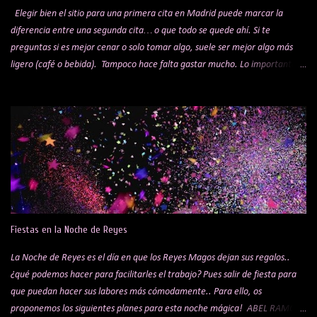
Elegir bien el sitio para una primera cita en Madrid puede marcar la
diferencia entre una segunda cita… o que todo se quede ahí. Si te
preguntas si es mejor cenar o solo tomar algo, suele ser mejor algo más
ligero (café o bebida). Tampoco hace falta gastar mucho. Lo importante
es el ambiente y la experiencia, no el precio. Lo ideal es apostar por un
sitio tranquilo, donde el ambiente invite a conversar sin tener que alzar la
voz. Sabemos que es una elección muy personal; para gustos, colores, pero
si te has quedado sin ideas, aquí tienes algunas sugerencias que pueden
ayudarte a acertar. Antes de elegir el sitio, hay tres cosas clave que
pueden mejorar muchísimo la experiencia: Un buen perfume: Love Me de
Tous para ella y Scalpers The Club para él Ropa adecuada (ni demasiado
formal ni demasiado descuidado) Detalles básicos (aliento, aspecto) 1.
Mercado de San Miguel. Este sitio es un clásico, pero seguro que no falla,
Fiestas en la Noche de Reyes
es uno de los mercados de ...
La Noche de Reyes es el día en que los Reyes Magos dejan sus regalos..
¿qué podemos hacer para facilitarles el trabajo? Pues salir de fiesta para
que puedan hacer sus labores más cómodamente.. Para ello, os
proponemos los siguientes planes para esta noche mágica! ABEL RAMOS