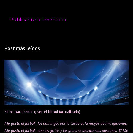
Publicar un comentario
C
o
m
Post más leídos
e
n
t
a
r
i
o
s
Sitios para cenar y ver el fútbol (Actualizado)
Me gusta el fútbol, los domingos por la tarde es la mayor de mis aficiones.
Me gusta el fútbol, con los gritos y los goles se desatan las pasiones. ⚽ Me