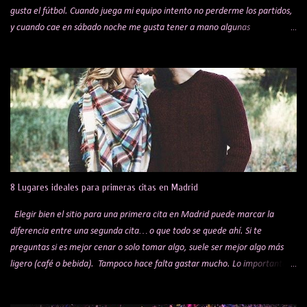
gusta el fútbol. Cuando juega mi equipo intento no perderme los partidos,
y cuando cae en sábado noche me gusta tener a mano algunas
alternativas para cenar mientras veo el encuentro. Te comparto una lista
de algunos sitios y restaurantes, que voy actualizando por si a alguien le
puede interesar. Bar Koki Real Mítico bar de los hermanos López que hace
años se hicieron virales por sus celebraciones de los goles del Real Madrid.
Bar sobre todo para madridistas, con raciones buenísimas y muy buen
trato por parte del dueño, Jesús. Ambientazo en los partidos. Obligatorio
reservar mesa días antes. Está en Barajas, en la C/ de la Playa de San Juan,
13. La Liga 29's Legends Me han hablado muy bien de este restaurante,
tengo pendiente pasarme un día a ver un partido. Con diferentes pantallas
8 Lugares ideales para primeras citas en Madrid
por to...
Elegir bien el sitio para una primera cita en Madrid puede marcar la
diferencia entre una segunda cita… o que todo se quede ahí. Si te
preguntas si es mejor cenar o solo tomar algo, suele ser mejor algo más
ligero (café o bebida). Tampoco hace falta gastar mucho. Lo importante
es el ambiente y la experiencia, no el precio. Lo ideal es apostar por un
sitio tranquilo, donde el ambiente invite a conversar sin tener que alzar la