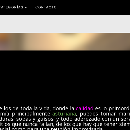
Ir al contenido principal
CATEGORÍAS
CONTACTO
de los de toda la vida, donde la
calidad
es lo primordi
nomía principalmente
asturiana
, puedes tomar mari
uras, sopas y guisos, y todo aderezado con un serv
itios que nunca fallan, de los que hay que tener sie
ecial como para una reunión improvisada.