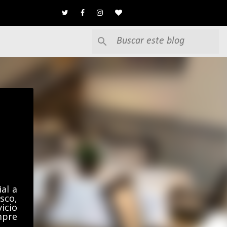
al a
sco,
icio
mpre