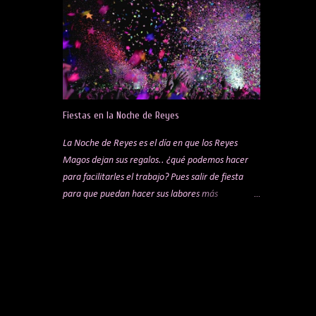
es el ambiente y la experiencia, no el precio. Lo
ideal es apostar por un sitio tranquilo, donde el
ambiente invite a conversar sin tener que alzar la
voz. Sabemos que es una elección muy personal;
para gustos, colores, pero si te has quedado sin
ideas, aquí tienes algunas sugerencias que
pueden ayudarte a acertar. Antes de elegir el
Fiestas en la Noche de Reyes
sitio, hay tres cosas clave que pueden mejorar
muchísimo la experiencia: Un buen perfume: Love
La Noche de Reyes es el día en que los Reyes
Me de Tous para ella y Scalpers The Club para él
Magos dejan sus regalos.. ¿qué podemos hacer
Ropa adecuada (ni demasiado formal ni
para facilitarles el trabajo? Pues salir de fiesta
demasiado descuidado) Detalles básicos (aliento,
para que puedan hacer sus labores más
aspecto) 1. Mercado de San Miguel. Este sitio es
cómodamente.. Para ello, os proponemos los
un clásico, pero seguro que no falla, es uno de los
siguientes planes para esta noche mágica! ABEL
mercados de ...
RAMOS en LAB MADRID Si te gusta la música
electrónica vive una noche muy especial con el
mítico Dj Abel Ramos. A partir de 20€ entrada + 1
consumición. En la Plaza de la Estación de
Chamartín. Busca esta fiesta en FEVER. EKHO