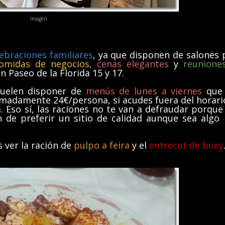
Imagen
lebraciones
familiares
, ya que disponen de salones 
omidas de negocios,
cenas elegantes
y
reunione
n Paseo de la Florida 15 y 17.
suelen disponer de
menús de lunes a viernes
que 
madamente 24€/persona, si acudes fuera del horari
 Eso sí, las raciones no te van a defraudar porque
 de preferir un sitio de calidad aunque sea algo
 ver la ración de
pulpo a feira
y el
entrecot de buey