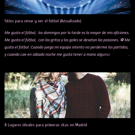
i
o
s
Sitios para cenar y ver el fútbol (Actualizado)
Me gusta el fútbol, los domingos por la tarde es la mayor de mis aficiones.
Me gusta el fútbol, con los gritos y los goles se desatan las pasiones. ⚽ Me
gusta el fútbol. Cuando juega mi equipo intento no perderme los partidos,
y cuando cae en sábado noche me gusta tener a mano algunas
alternativas para cenar mientras veo el encuentro. Te comparto una lista
de algunos sitios y restaurantes, que voy actualizando por si a alguien le
puede interesar. Bar Koki Real Mítico bar de los hermanos López que hace
años se hicieron virales por sus celebraciones de los goles del Real Madrid.
Bar sobre todo para madridistas, con raciones buenísimas y muy buen
trato por parte del dueño, Jesús. Ambientazo en los partidos. Obligatorio
reservar mesa días antes. Está en Barajas, en la C/ de la Playa de San Juan,
13. La Liga 29's Legends Me han hablado muy bien de este restaurante,
tengo pendiente pasarme un día a ver un partido. Con diferentes pantallas
8 Lugares ideales para primeras citas en Madrid
por to...