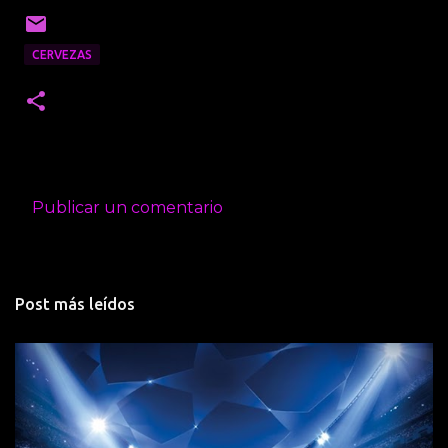
CERVEZAS
Publicar un comentario
C
o
m
Post más leídos
e
n
t
a
r