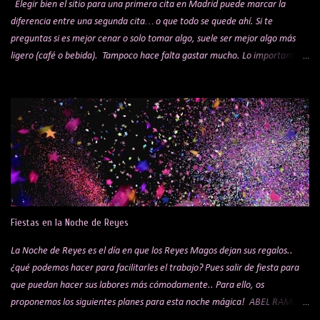
Elegir bien el sitio para una primera cita en Madrid puede marcar la
diferencia entre una segunda cita… o que todo se quede ahí. Si te
preguntas si es mejor cenar o solo tomar algo, suele ser mejor algo más
ligero (café o bebida). Tampoco hace falta gastar mucho. Lo importante
es el ambiente y la experiencia, no el precio. Lo ideal es apostar por un
sitio tranquilo, donde el ambiente invite a conversar sin tener que alzar la
voz. Sabemos que es una elección muy personal; para gustos, colores, pero
si te has quedado sin ideas, aquí tienes algunas sugerencias que pueden
ayudarte a acertar. Antes de elegir el sitio, hay tres cosas clave que
pueden mejorar muchísimo la experiencia: Un buen perfume: Love Me de
Tous para ella y Scalpers The Club para él Ropa adecuada (ni demasiado
formal ni demasiado descuidado) Detalles básicos (aliento, aspecto) 1.
Mercado de San Miguel. Este sitio es un clásico, pero seguro que no falla,
Fiestas en la Noche de Reyes
es uno de los mercados de ...
La Noche de Reyes es el día en que los Reyes Magos dejan sus regalos..
¿qué podemos hacer para facilitarles el trabajo? Pues salir de fiesta para
que puedan hacer sus labores más cómodamente.. Para ello, os
proponemos los siguientes planes para esta noche mágica! ABEL RAMOS
en LAB MADRID Si te gusta la música electrónica vive una noche muy