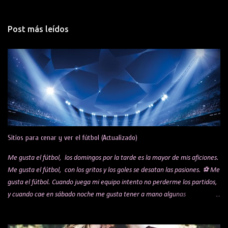
i
o
Post más leídos
s
Sitios para cenar y ver el fútbol (Actualizado)
Me gusta el fútbol, los domingos por la tarde es la mayor de mis aficiones.
Me gusta el fútbol, con los gritos y los goles se desatan las pasiones. ⚽ Me
gusta el fútbol. Cuando juega mi equipo intento no perderme los partidos,
y cuando cae en sábado noche me gusta tener a mano algunas
alternativas para cenar mientras veo el encuentro. Te comparto una lista
de algunos sitios y restaurantes, que voy actualizando por si a alguien le