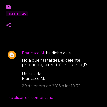
DISCOTECAS
Francisco M.
ha dicho que…
C
Hola buenas tardes, excelente
o
propuesta, la tendré en cuenta ;D
m
Un saludo,
e
Francisco M.
n
29 de enero de 2013 a las 18:32
t
a
Publicar un comentario
r