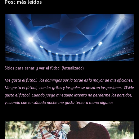
Post más leídos
e
n
t
a
r
i
o
s
Sitios para cenar y ver el fútbol (Actualizado)
Me gusta el fútbol, los domingos por la tarde es la mayor de mis aficiones.
Me gusta el fútbol, con los gritos y los goles se desatan las pasiones. ⚽ Me
gusta el fútbol. Cuando juega mi equipo intento no perderme los partidos,
y cuando cae en sábado noche me gusta tener a mano algunas
alternativas para cenar mientras veo el encuentro. Te comparto una lista
de algunos sitios y restaurantes, que voy actualizando por si a alguien le
puede interesar. Bar Koki Real Mítico bar de los hermanos López que hace
años se hicieron virales por sus celebraciones de los goles del Real Madrid.